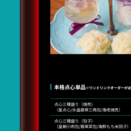
本格点心単品
※ワンドリンクオーダーが必
点心三種盛り（焼売）
（星点心/水晶翡翠三角包/海老焼売）
点心三種盛り（包子）
（皇朝小肉包/翡翠菜包/海鮮もち米団子）