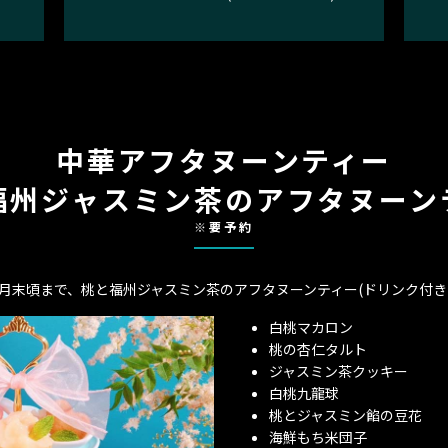
中華アフタヌーンティー
福州ジャスミン茶のアフタヌーン
※要予約
8月末頃まで、桃と福州ジャスミン茶のアフタヌーンティー(ドリンク付き2,
白桃マカロン
桃の杏仁タルト
ジャスミン茶クッキー
白桃九龍球
桃とジャスミン餡の豆花
海鮮もち米団子