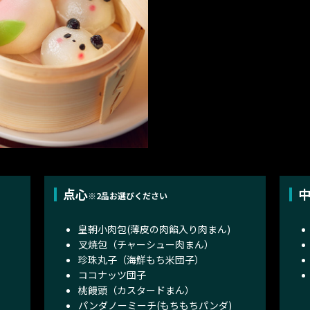
点心
※2品お選びください
皇朝小肉包(薄皮の肉餡入り肉まん)
叉焼包（チャーシュー肉まん）
珍珠丸子（海鮮もち米団子）
ココナッツ団子
桃饅頭（カスタードまん）
パンダノーミーチ(もちもちパンダ)