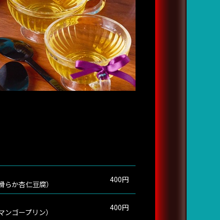
400円
滑らか杏仁豆腐）
400円
マンゴープリン）