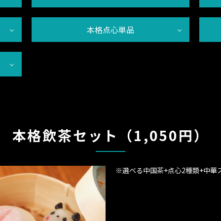
本格点心単品
本格飲茶セット（1,050円）
※選べる中国茶+点心2種類+中華