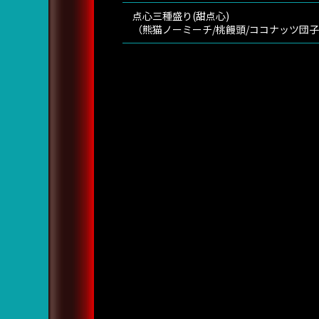
点心三種盛り(甜点心)
（熊猫ノーミーチ/桃饅頭/ココナッツ団