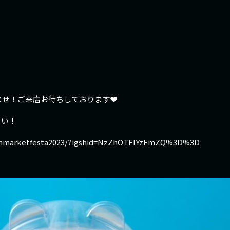
！
せ！ご来店お待ちしております❤️
さい！
ianmarketfesta2023/?igshid=NzZhOTFlYzFmZQ%3D%3D