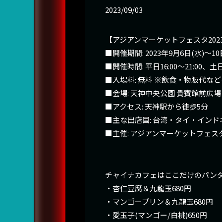
2023/09/03
【アジアンマーケットフェスタ202
■開催期間: 2023年9月6日(水)～10
■開催時間: 平日16:00～21:00、土日1
■入場料: 無料 ※飲食・物販代な
■会場: 天神中央公園 貴賓館前広場
■アクセス: 天神駅から徒歩5分
■主な出店国: 台湾・タイ・イン
■主催: アジアンマーケットフェス
チャイナカフェはここだけのパン
・杏仁豆腐＆九龍玉680円
・マンゴープリン＆九龍玉680円
・愛玉子(マンゴー/白桃)650円