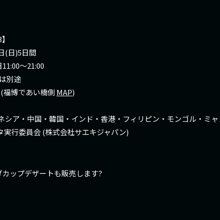
3】
日(日)5日間
1:00～21:00
どは別途
 (福博であい橋側
MAP
)
ドネシア・中国・韓国・インド・香港・フィリピン・モンゴル・ミャン
タ実行委員会 (株式会社サエキジャパン)
ダカップデザートも販売します?