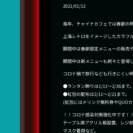
2021/01/12
毎年、チャイナカフェでは春節の
上海レトロをイメージしたカラフ
期間中は春節限定メニューの販売や
期間中は新メニューも続々と登場
コロナ禍で旅行なども行きにくい
●ランタン飾りは1/11〜2/26まで
●紅包の配布は2/11〜2/21まで。
(紅包にはドリンク無料券やQUO
！！コロナ感染対策強化中です！
テーブル席アクリル板設置、レジ
マスク着用など。