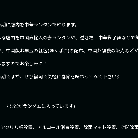
時期に店内を中華ランタンで飾ります。
ルな店内を中国直輸入の赤ランタンや、逆さ福、中華獅子舞などで
、中国版お年玉の紅包(ほんばお)の配布、中国茶福袋の販売など
しますのでお楽しみに！
時期ですが、ぜひ福岡で気軽に春節を味わってみて下さい☆
。
カードなどがランダムに入っています)
！
前アクリル板設置、アルコール消毒設置、除菌マット設置、空間除